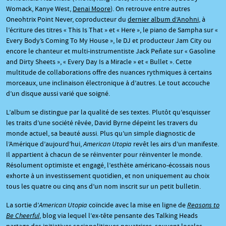
Womack, Kanye West,
Denai Moore
). On retrouve entre autres
Oneohtrix Point Never, coproducteur du
dernier album d’Anohni
, à
l’écriture des titres « This Is That » et « Here », le piano de Sampha sur «
Every Body’s Coming To My House », le DJ et producteur Jam City ou
encore le chanteur et multi-instrumentiste Jack Peñate sur « Gasoline
and Dirty Sheets », « Every Day Is a Miracle » et « Bullet ». Cette
multitude de collaborations offre des nuances rythmiques à certains
morceaux, une inclinaison électronique à d’autres. Le tout accouche
d’un disque aussi varié que soigné.
L’album se distingue par la qualité de ses textes. Plutôt qu’esquisser
les traits d’une société rêvée, David Byrne dépeint les travers du
monde actuel, sa beauté aussi. Plus qu’un simple diagnostic de
l’Amérique d’aujourd’hui,
American Utopia
revêt les airs d’un manifeste.
Il appartient à chacun de se réinventer pour réinventer le monde.
Résolument optimiste et engagé, l’esthète américano-écossais nous
exhorte à un investissement quotidien, et non uniquement au choix
tous les quatre ou cinq ans d’un nom inscrit sur un petit bulletin.
La sortie d’
American Utopia
coïncide avec la mise en ligne de
Reasons to
Be Cheerful
, blog via lequel l’ex-tête pensante des Talking Heads