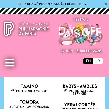
×
RESTEZ INFORMÉ, INSCRIVEZ-VOUS À LA NEWSLETTER →
FESTIVAL
27 JUIN - 5 JUILLET 2026
EN
FR
TAMINO
BABYSHAMBLES
RE
RE
1
PARTIE : NINA VERSYP
1
PARTIE : GETDOWN
SERVICES
TOMORA
YERAI CORTÉS
AURORA X TOM ROWLANDS
RE