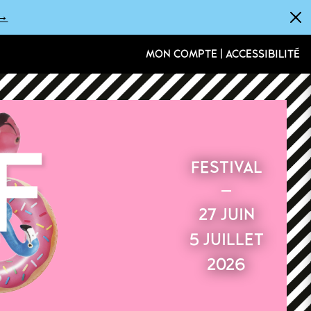
 →
×
MON COMPTE
|
ACCESSIBILITÉ
FESTIVAL
27 JUIN
5 JUILLET
2026