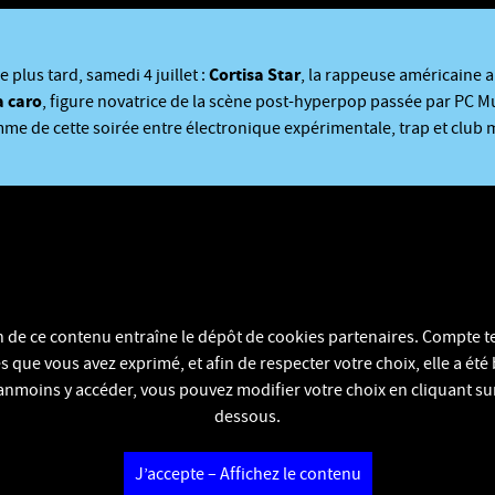
Cortisa Star
 plus tard, samedi 4 juillet :
, la rappeuse américaine a
a caro
, figure novatrice de la scène post-hyperpop passée par PC M
me de cette soirée entre électronique expérimentale, trap et club 
on de ce contenu entraîne le dépôt de cookies partenaires. Compte t
 que vous avez exprimé, et afin de respecter votre choix, elle a été
nmoins y accéder, vous pouvez modifier votre choix en cliquant sur
dessous.
J’accepte – Affichez le contenu