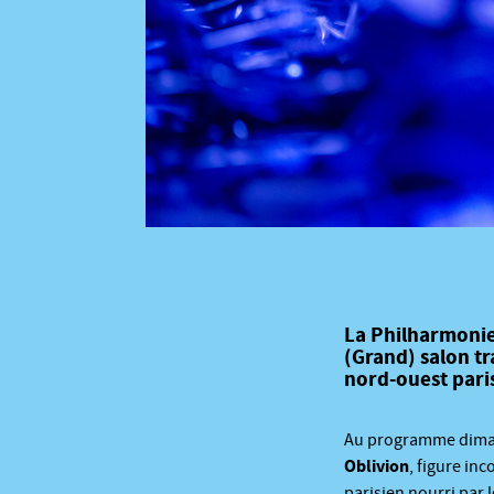
La Philharmonie
(Grand) salon tr
nord-ouest pari
Au programme dimanc
Oblivion
, figure in
parisien nourri par 