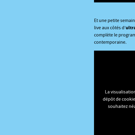
Et une petite semaine
ultr
live aux côtés d’
complète le program
contemporaine.
La visualisati
dépôt de cookies
souhaitez néa