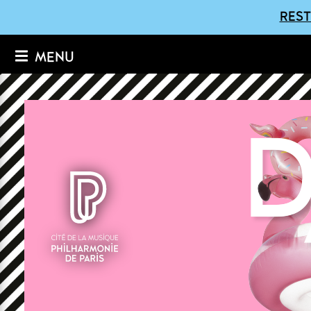
REST
MENU