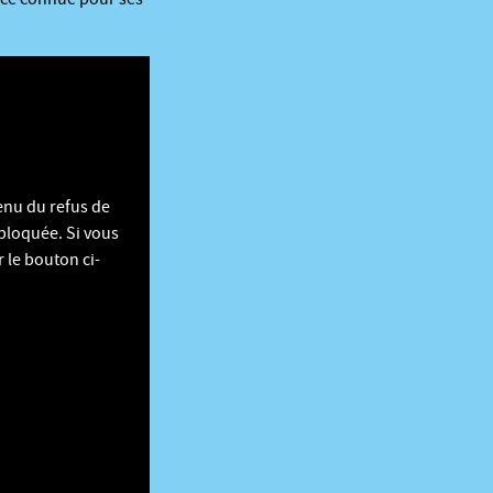
enu du refus de
 bloquée. Si vous
 le bouton ci-