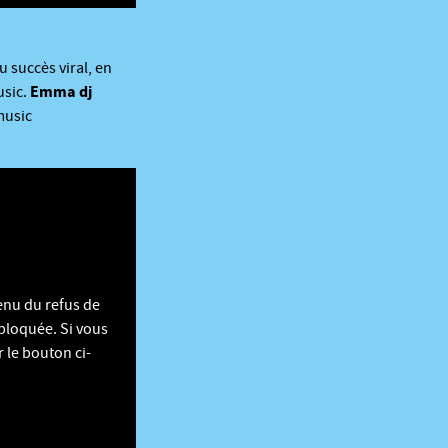
u succès viral, en
Emma dj
usic.
music
enu du refus de
 bloquée. Si vous
 le bouton ci-