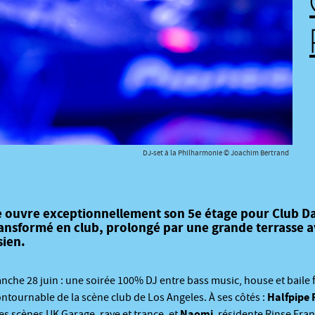
DJ-set à la Philharmonie © Joachim Bertrand
 ouvre exceptionnellement son 5e étage pour Club Day
ansformé en club, prolongé par une grande terrasse a
sien.
he 28 juin : une soirée 100% DJ entre bass music, house et baile
Halfpipe 
contournable de la scène club de Los Angeles. À ses côtés :
Naomi
les scènes UK Garage, rave et trance, et
, résidente Rinse Fra