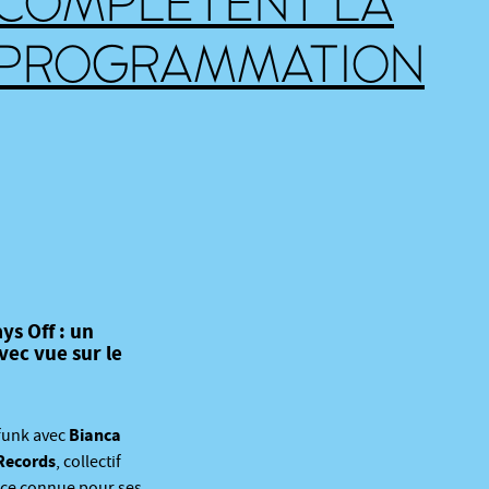
COMPLÈTENT LA
PROGRAMMATION
s Off : un
vec vue sur le
Bianca
 funk avec
Records
, collectif
nce connue pour ses