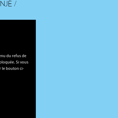
NJÉ /
enu du refus de
 bloquée. Si vous
 le bouton ci-