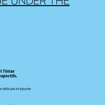
E UNDER THE
l Tintar
spectifs.
re délicate et épurée