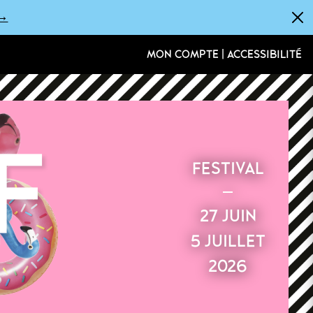
 →
×
MON COMPTE
|
ACCESSIBILITÉ
FESTIVAL
27 JUIN
5 JUILLET
2026