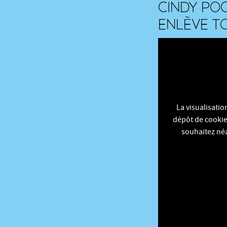
CINDY POO
ENLÈVE T
La visualisati
dépôt de cookies
souhaitez néa