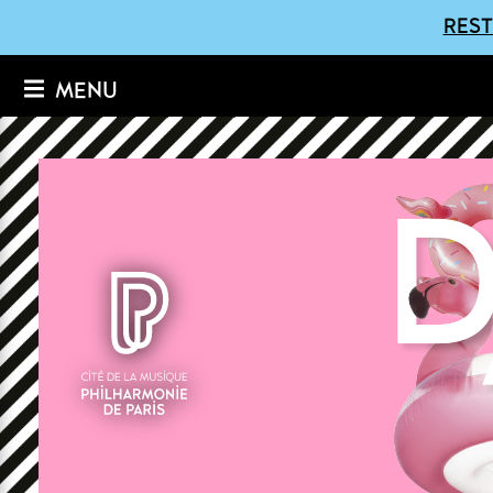
REST
MENU